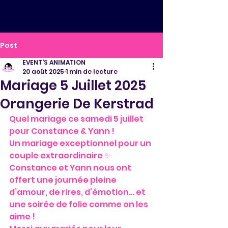
Post
EVENT'S ANIMATION
20 août 2025
1 min de lecture
Mariage 5 Juillet 2025
Orangerie De Kerstrad
Quel mariage ce samedi 5 juillet 
pour Constance & Yann !
Un mariage exceptionnel pour un 
couple extraordinaire ✨ 
Constance et Yann nous ont 
offert une journée pleine 
d’amour, de rires, d’émotion… et 
une soirée de folie comme on les 
aime !