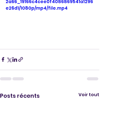
2a66_19166c4cee0f4086869541a1296
e26d1/1080p/mp4/file.mp4
Voir tout
Posts récents