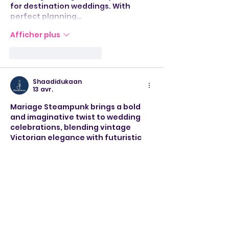
for destination weddings. With 
perfect planning…
Afficher plus
J'aime
Répondre
Shaadidukaan
13 avr.
Mariage Steampunk brings a bold 
and imaginative twist to wedding 
celebrations, blending vintage 
Victorian elegance with futuristic 
industrial elements. Think metallic 
décor, antique clocks, gears, and 
dramatic outfits that create a 
unique, story-like ambiance for 
your big day. This theme is perfect 
for couples who want something 
unconventional yet stylish, turning 
every moment into a visually 