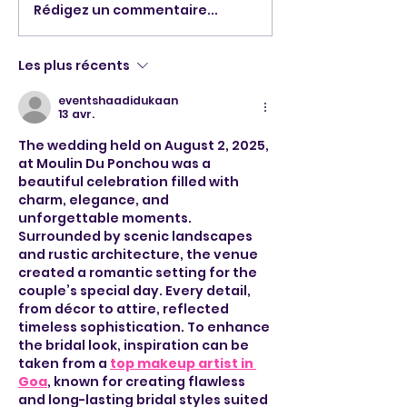
Rédigez un commentaire...
14 Août 2025 La Nuit
Mariage 26 Jui
Des Pompiers Plestin-
2025 Domaine
Les-Grêves
Keranflec'h à 
Les plus récents
eventshaadidukaan
13 avr.
The wedding held on August 2, 2025, 
at Moulin Du Ponchou was a 
beautiful celebration filled with 
charm, elegance, and 
unforgettable moments. 
Surrounded by scenic landscapes 
and rustic architecture, the venue 
created a romantic setting for the 
couple’s special day. Every detail, 
from décor to attire, reflected 
timeless sophistication. To enhance 
the bridal look, inspiration can be 
taken from a 
top makeup artist in 
Goa
, known for creating flawless 
and long-lasting bridal styles suited 