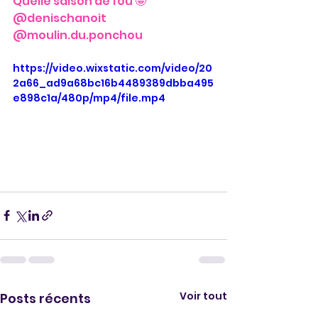
Quelle saison de fou 🤪
@denischanoit 
@moulin.du.ponchou
https://video.wixstatic.com/video/20
2a66_ad9a68bc16b4489389dbba495
e898c1a/480p/mp4/file.mp4
Voir tout
Posts récents