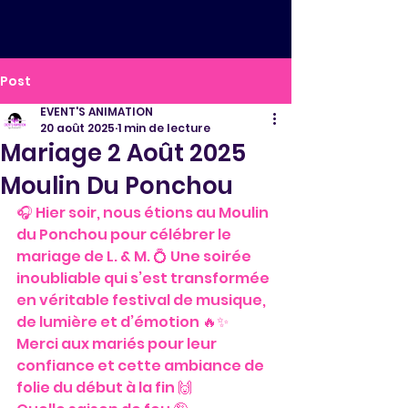
Post
EVENT'S ANIMATION
20 août 2025
1 min de lecture
Mariage 2 Août 2025
Moulin Du Ponchou
🎧 Hier soir, nous étions au Moulin 
du Ponchou pour célébrer le 
mariage de L. & M. 💍 Une soirée 
inoubliable qui s’est transformée 
en véritable festival de musique, 
de lumière et d’émotion 🔥✨ 
Merci aux mariés pour leur 
confiance et cette ambiance de 
folie du début à la fin 🙌